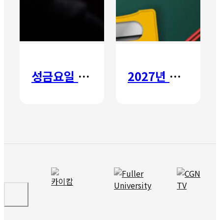
성금요일 칸타타
2027년 갈보리 어학원 유치부 신입생 모집