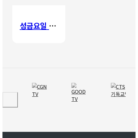
성금요일 칸타타