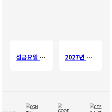
성금요일 칸타타
2027년 갈보리 어학원 유치부 신입생 모집