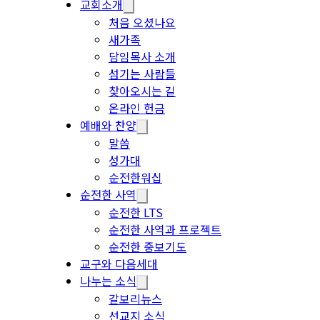
교회소개
처음 오셨나요
새가족
담임목사 소개
섬기는 사람들
찾아오시는 길
온라인 헌금
예배와 찬양
말씀
성가대
순전한워십
순전한 사역
순전한 LTS
순전한 사역과 프로젝트
순전한 중보기도
교구와 다음세대
나누는 소식
갈보리뉴스
선교지 소식