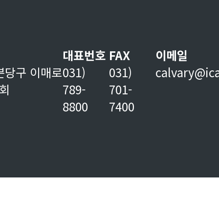
대표번호
FAX
이메일
분당구 이매로
031)
031)
calvary@ic
교회
789-
701-
8800
7400