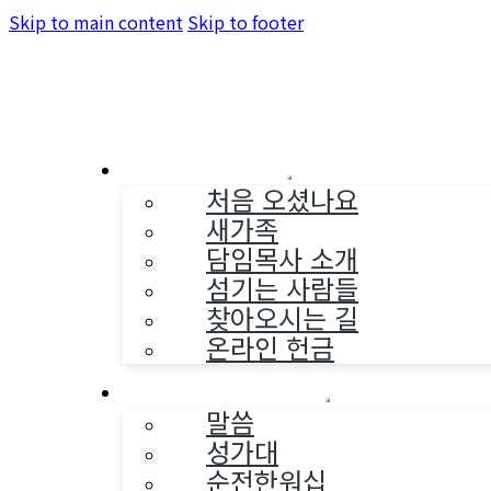
Skip to main content
Skip to footer
교회소개
처음 오셨나요
새가족
담임목사 소개
섬기는 사람들
찾아오시는 길
온라인 헌금
예배와 찬양
말씀
성가대
순전한워십