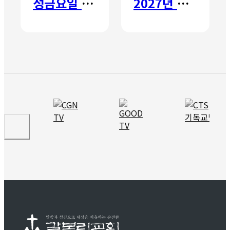
성금요일 칸타타
2027년 갈보리 어학원 유치부 신입생 모집