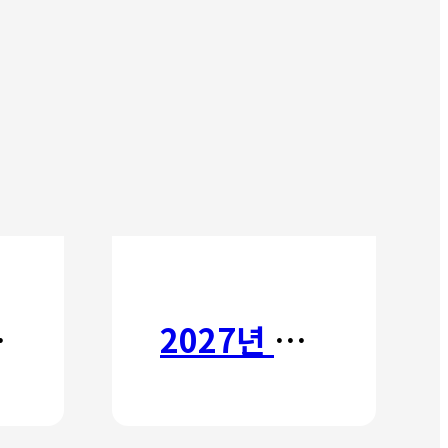
타타
2027년 갈보리 어학원 유치부 신입생 모집