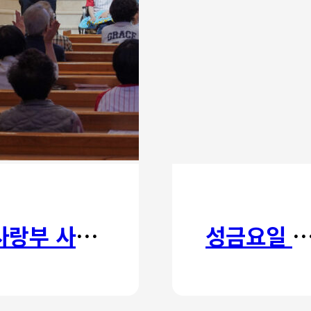
사랑부 사랑주일
성금요일 칸