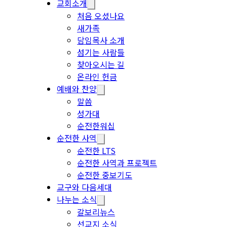
교회소개
처음 오셨나요
새가족
담임목사 소개
섬기는 사람들
찾아오시는 길
온라인 헌금
예배와 찬양
말씀
성가대
순전한워십
순전한 사역
순전한 LTS
순전한 사역과 프로젝트
순전한 중보기도
교구와 다음세대
나누는 소식
갈보리뉴스
선교지 소식