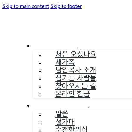
Skip to main content
Skip to footer
교회소개
처음 오셨나요
새가족
담임목사 소개
섬기는 사람들
찾아오시는 길
온라인 헌금
예배와 찬양
말씀
성가대
순전한워십