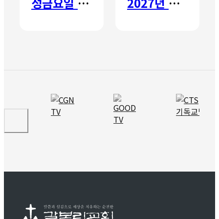
성금요일 칸타타
2027년 갈보리 어학원 유치부 신입생 모집