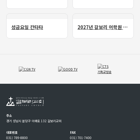
성금요일 칸타타
2027년 갈보리 어학원 유치부 신입생 모집
주소
경기 성남시 분당구 이매로 132 갈보리교회
대표번호
FAX
031) 789-8800
031) 701-7400