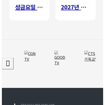
성금요일 칸타타
2027년 갈보리 어학원 유치부 신입생 모집