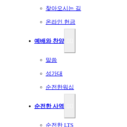
찾아오시는 길
온라인 헌금
예배와 찬양
말씀
성가대
순전한워십
순전한 사역
순전한 LTS