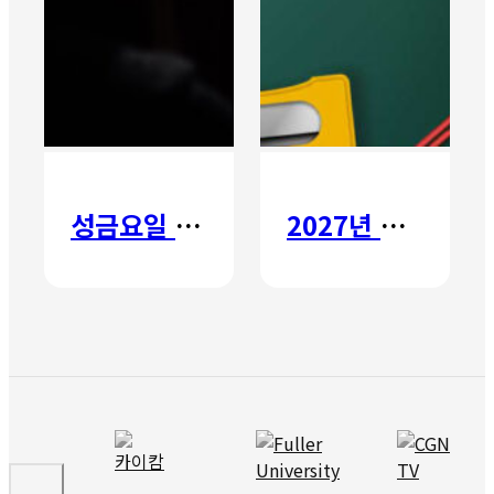
성금요일 칸타타
2027년 갈보리 어학원 유치부 신입생 모집