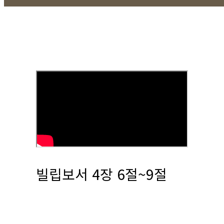
빌립보서 4장 6절~9절