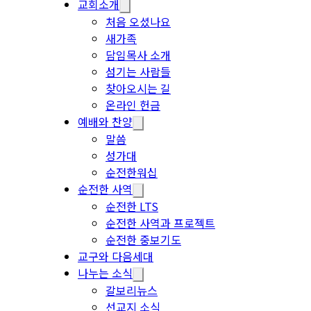
교회소개
처음 오셨나요
새가족
담임목사 소개
섬기는 사람들
찾아오시는 길
온라인 헌금
예배와 찬양
말씀
성가대
순전한워십
순전한 사역
순전한 LTS
순전한 사역과 프로젝트
순전한 중보기도
교구와 다음세대
나누는 소식
갈보리뉴스
선교지 소식