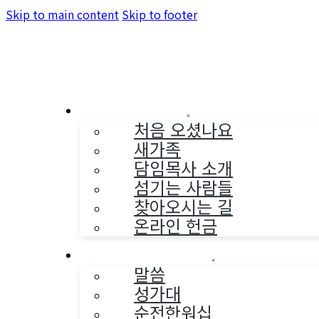
Skip to main content
Skip to footer
교회소개
처음 오셨나요
새가족
담임목사 소개
섬기는 사람들
찾아오시는 길
온라인 헌금
예배와 찬양
말씀
성가대
순전한워십