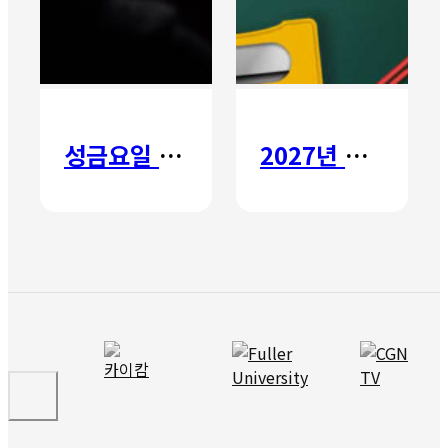
성금요일 칸타타
2027년 갈보리 어학원 유치부 신입생 모집