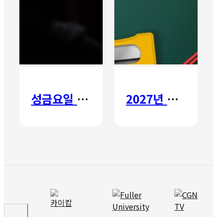
성금요일 칸타타
2027년 갈보리 어학원 유치부 신입생 모집