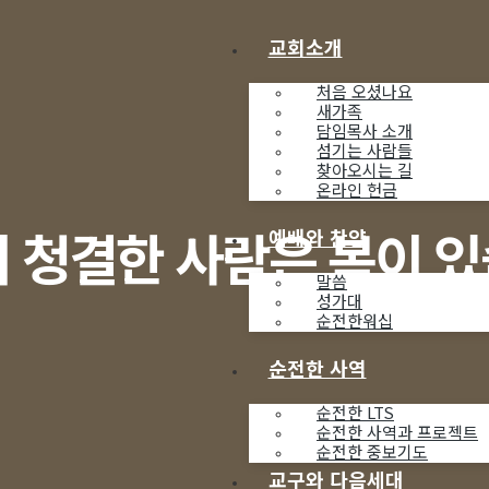
교회소개
처음 오셨나요
새가족
담임목사 소개
섬기는 사람들
찾아오시는 길
온라인 헌금
 청결한 사람은 복이 
예배와 찬양
말씀
성가대
순전한워십
순전한 사역
순전한 LTS
순전한 사역과 프로젝트
순전한 중보기도
교구와 다음세대