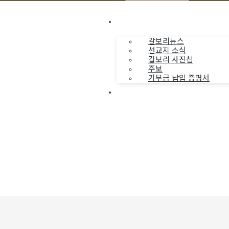
나누는 소식
갈보리뉴스
선교지 소식
갈보리 사진첩
주보
기부금 납입 증명서
부활동산