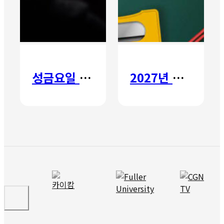
성금요일 칸타타
2027년 갈보리 어학원 유치부 신입생 모집