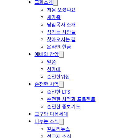
교회소개
처음 오셨나요
새가족
담임목사 소개
섬기는 사람들
찾아오시는 길
온라인 헌금
예배와 찬양
말씀
성가대
순전한워십
순전한 사역
순전한 LTS
순전한 사역과 프로젝트
순전한 중보기도
교구와 다음세대
나누는 소식
갈보리뉴스
선교지 소식