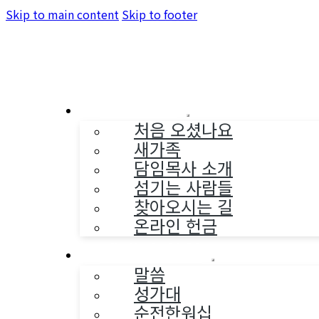
Skip to main content
Skip to footer
교회소개
처음 오셨나요
새가족
담임목사 소개
섬기는 사람들
찾아오시는 길
온라인 헌금
예배와 찬양
말씀
성가대
순전한워십