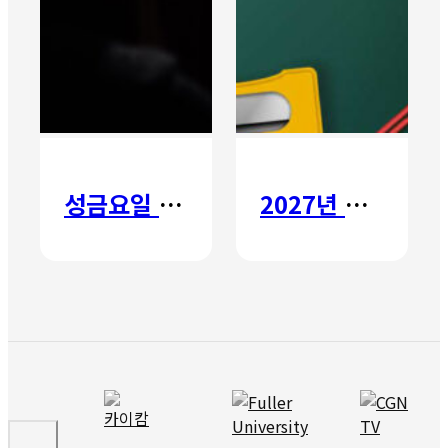
성금요일 칸타타
2027년 갈보리 어학원 유치부 신입생 모집