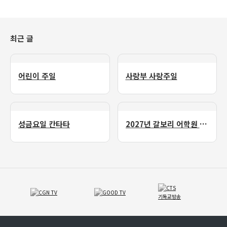
최근 글
어린이 주일
사랑부 사랑주일
성금요일 칸타타
2027년 갈보리 어학원 유치부 신입생 모집