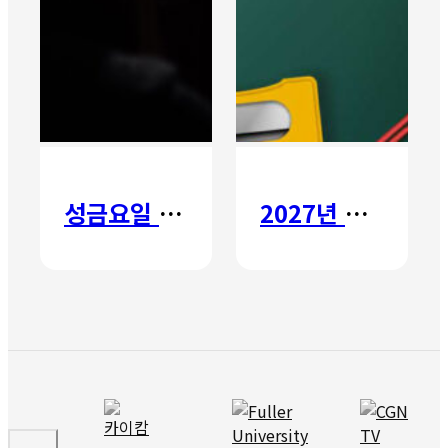
성금요일 칸타타
2027년 갈보리 어학원 유치부 신입생 모집