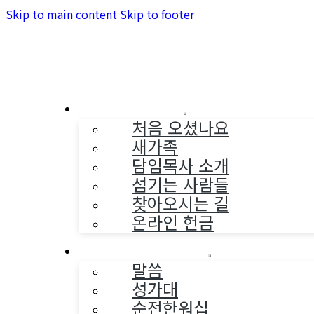
Skip to main content
Skip to footer
교회소개
처음 오셨나요
새가족
담임목사 소개
섬기는 사람들
찾아오시는 길
온라인 헌금
예배와 찬양
말씀
성가대
순전한워십