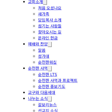
교회소개
처음 오셨나요
새가족
담임목사 소개
섬기는 사람들
찾아오시는 길
온라인 헌금
예배와 찬양
말씀
성가대
순전한워십
순전한 사역
순전한 LTS
순전한 사역과 프로젝트
순전한 중보기도
교구와 다음세대
나누는 소식
갈보리뉴스
선교지 소식