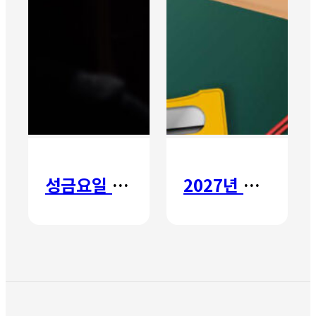
성금요일 칸타타
2027년 갈보리 어학원 유치부 신입생 모집