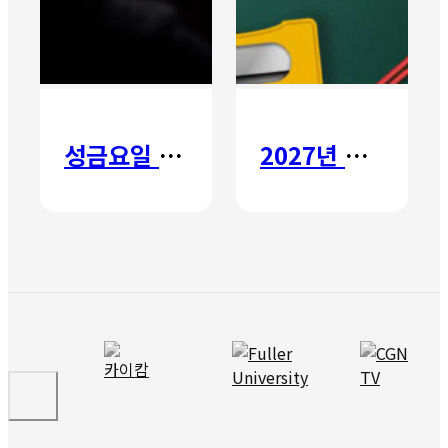
성금요일 칸타타
2027년 갈보리 어학원 유치부 신입생 모집