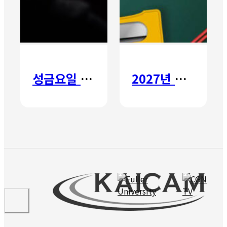
성금요일 칸타타
2027년 갈보리 어학원 유치부 신입생 모집