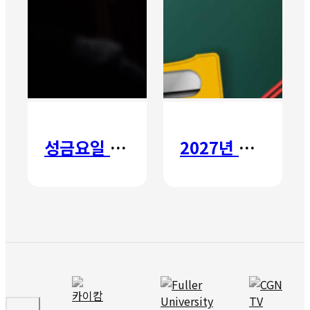
성금요일 칸타타
2027년 갈보리 어학원 유치부 신입생 모집