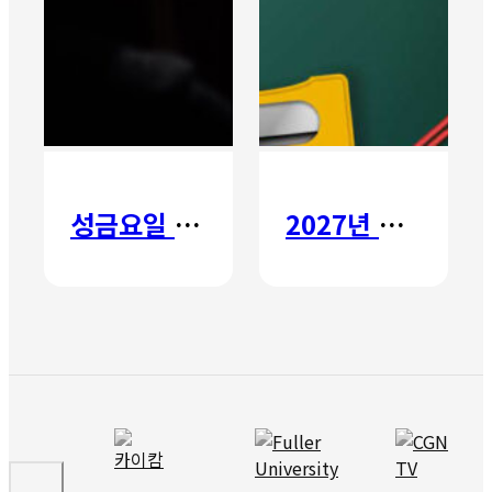
성금요일 칸타타
2027년 갈보리 어학원 유치부 신입생 모집