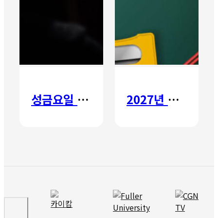
성금요일 칸타타
2027년 갈보리 어학원 유치부 신입생 모집