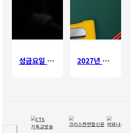
성금요일 칸타타
2027년 갈보리 어학원 유치부 신입생 모집