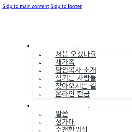
Skip to main content
Skip to footer
교회소개
처음 오셨나요
새가족
담임목사 소개
섬기는 사람들
찾아오시는 길
온라인 헌금
예배와 찬양
말씀
성가대
순전한워십