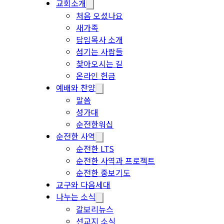
교회소개
처음 오셨나요
새가족
담임목사 소개
섬기는 사람들
찾아오시는 길
온라인 헌금
예배와 찬양
말씀
성가대
순전한워십
순전한 사역
순전한 LTS
순전한 사역과 프로젝트
순전한 중보기도
교구와 다음세대
나누는 소식
갈보리뉴스
선교지 소식