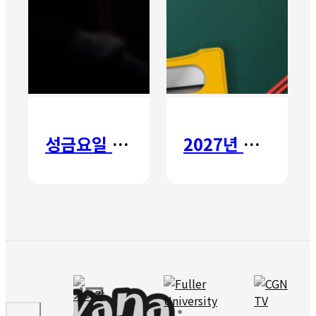
성금요일 칸타타
2027년 갈보리 어학원 유치부 신입생 모집