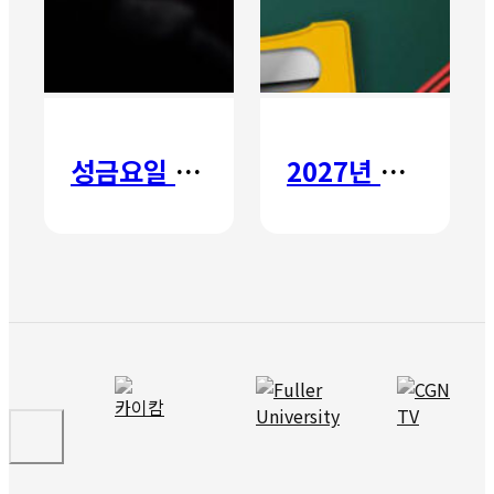
성금요일 칸타타
2027년 갈보리 어학원 유치부 신입생 모집