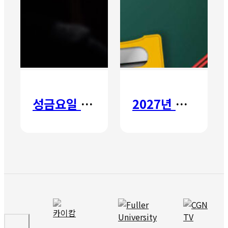
성금요일 칸타타
2027년 갈보리 어학원 유치부 신입생 모집