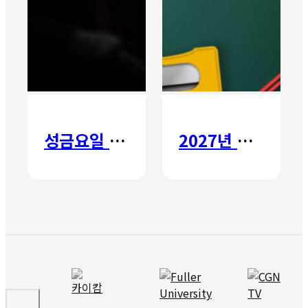
성금요일 칸타타
2027년 갈보리 어학원 유치부 신입생 모집