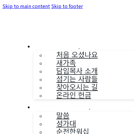
Skip to main content
Skip to footer
교회소개
처음 오셨나요
새가족
담임목사 소개
섬기는 사람들
찾아오시는 길
온라인 헌금
예배와 찬양
말씀
성가대
순전한워십