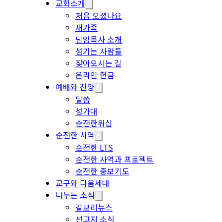
교회소개
처음 오셨나요
새가족
담임목사 소개
섬기는 사람들
찾아오시는 길
온라인 헌금
예배와 찬양
말씀
성가대
순전한워십
순전한 사역
순전한 LTS
순전한 사역과 프로젝트
순전한 중보기도
교구와 다음세대
나누는 소식
갈보리뉴스
선교지 소식