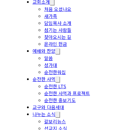
교회소개
처음 오셨나요
새가족
담임목사 소개
섬기는 사람들
찾아오시는 길
온라인 헌금
예배와 찬양
말씀
성가대
순전한워십
순전한 사역
순전한 LTS
순전한 사역과 프로젝트
순전한 중보기도
교구와 다음세대
나누는 소식
갈보리뉴스
선교지 소식