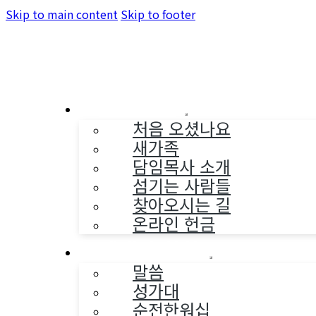
Skip to main content
Skip to footer
교회소개
처음 오셨나요
새가족
담임목사 소개
섬기는 사람들
찾아오시는 길
온라인 헌금
예배와 찬양
말씀
성가대
순전한워십