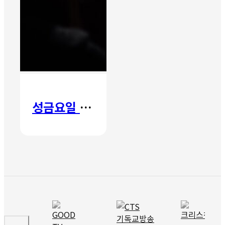
성금요일 칸타타