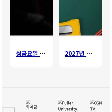
성금요일 칸타타
2027년 갈보리 어학원 유치부 신입생 모집