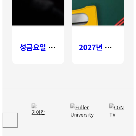
성금요일 칸타타
2027년 갈보리 어학원 유치부 신입생 모집