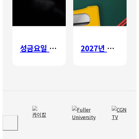
성금요일 칸타타
2027년 갈보리 어학원 유치부 신입생 모집