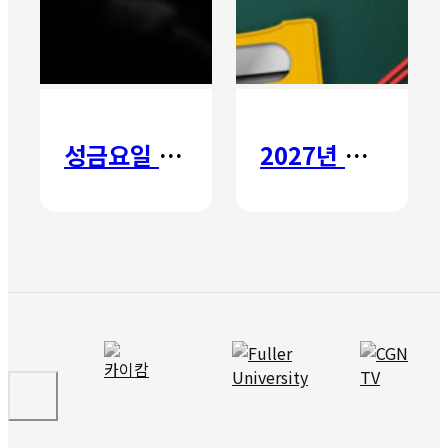
성금요일 칸타타
2027년 갈보리 어학원 유치부 신입생 모집