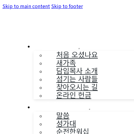
Skip to main content
Skip to footer
교회소개
처음 오셨나요
새가족
담임목사 소개
섬기는 사람들
찾아오시는 길
온라인 헌금
예배와 찬양
말씀
성가대
순전한워십