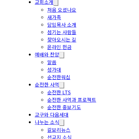
교회소개
처음 오셨나요
새가족
담임목사 소개
섬기는 사람들
찾아오시는 길
온라인 헌금
예배와 찬양
말씀
성가대
순전한워십
순전한 사역
순전한 LTS
순전한 사역과 프로젝트
순전한 중보기도
교구와 다음세대
나누는 소식
갈보리뉴스
선교지 소식