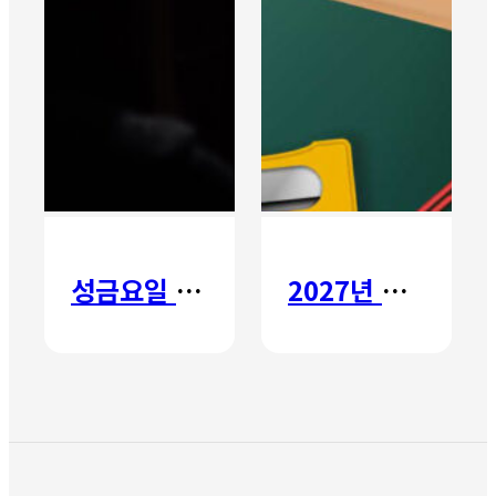
성금요일 칸타타
2027년 갈보리 어학원 유치부 신입생 모집