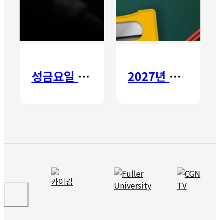
성금요일 칸타타
2027년 갈보리 어학원 유치부 신입생 모집