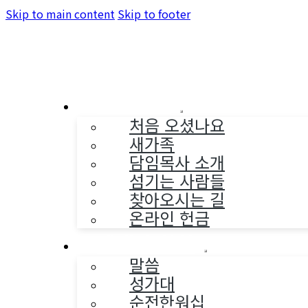
Skip to main content
Skip to footer
교회소개
처음 오셨나요
새가족
담임목사 소개
섬기는 사람들
찾아오시는 길
온라인 헌금
예배와 찬양
말씀
성가대
순전한워십