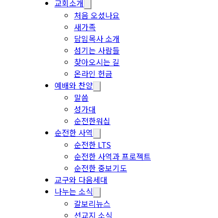
교회소개
처음 오셨나요
새가족
담임목사 소개
섬기는 사람들
찾아오시는 길
온라인 헌금
예배와 찬양
말씀
성가대
순전한워십
순전한 사역
순전한 LTS
순전한 사역과 프로젝트
순전한 중보기도
교구와 다음세대
나누는 소식
갈보리뉴스
선교지 소식