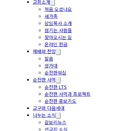
교회소개
처음 오셨나요
새가족
담임목사 소개
섬기는 사람들
찾아오시는 길
온라인 헌금
예배와 찬양
말씀
성가대
순전한워십
순전한 사역
순전한 LTS
순전한 사역과 프로젝트
순전한 중보기도
교구와 다음세대
나누는 소식
갈보리뉴스
선교지 소식