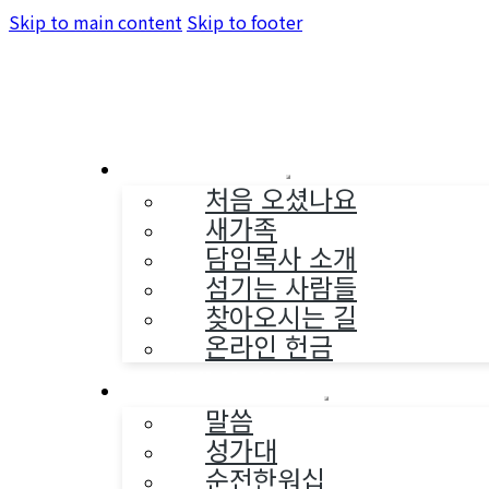
Skip to main content
Skip to footer
교회소개
처음 오셨나요
새가족
담임목사 소개
섬기는 사람들
찾아오시는 길
온라인 헌금
예배와 찬양
말씀
성가대
순전한워십