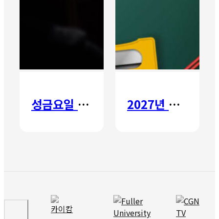
성금요일 칸타타
2027년 갈보리 어학원 유치부 신입생 모집