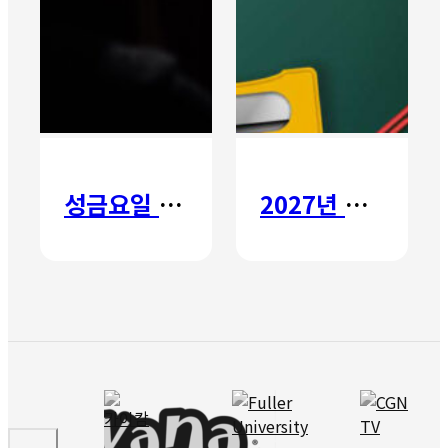
성금요일 칸타타
2027년 갈보리 어학원 유치부 신입생 모집