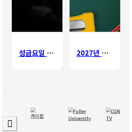
성금요일 칸타타
2027년 갈보리 어학원 유치부 신입생 모집