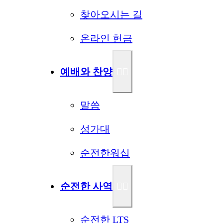
찾아오시는 길
온라인 헌금
예배와 찬양
말씀
성가대
순전한워십
순전한 사역
순전한 LTS