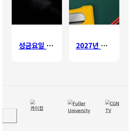
성금요일 칸타타
2027년 갈보리 어학원 유치부 신입생 모집