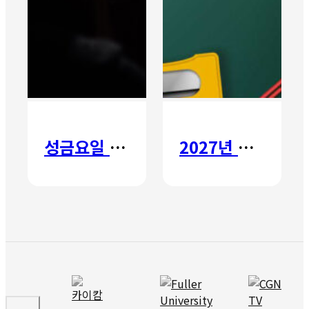
성금요일 칸타타
2027년 갈보리 어학원 유치부 신입생 모집