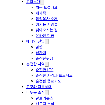
교회소개
처음 오셨나요
새가족
담임목사 소개
섬기는 사람들
찾아오시는 길
온라인 헌금
예배와 찬양
말씀
성가대
순전한워십
순전한 사역
순전한 LTS
순전한 사역과 프로젝트
순전한 중보기도
교구와 다음세대
나누는 소식
갈보리뉴스
선교지 소식