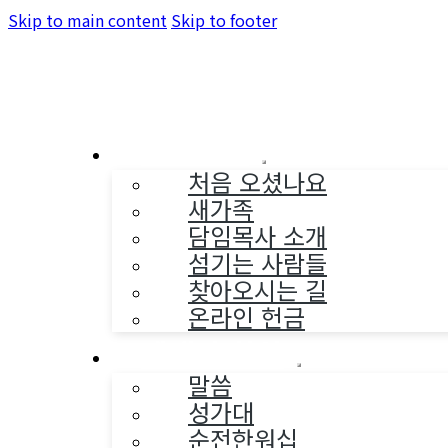
Skip to main content
Skip to footer
교회소개
처음 오셨나요
새가족
담임목사 소개
섬기는 사람들
찾아오시는 길
온라인 헌금
예배와 찬양
말씀
성가대
순전한워십